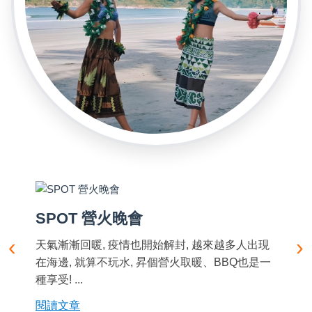
SPOT 營火晚會
‹
›
天氣漸漸回暖, 疫情也開始解封, 越來越多人出現
在海邊, 就算不玩水, 昇個營火取暖、BBQ也是一
種享受! ...
閱讀文章